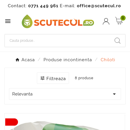
Contact:
0771 449 961
E-mail:
office@scutecul.ro
0

Acasa
Produse incontinenta
Chiloti

Filtreaza
8 produse

Relevanta