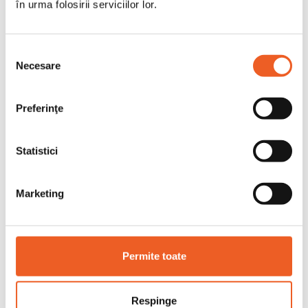
în urma folosirii serviciilor lor.
add_shopping_cart

Selecția
Necesare
consimțământului





Abena Pants XL3 - Chiloti Incontinenta Adulti
Preferinţe
Cu Absorbtie 1400 Ml - 16 Buc
107,10 lei
Statistici
Marketing
Permite toate
Respinge