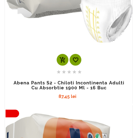
add_shopping_cart






Abena Pants S2 - Chiloti Incontinenta Adulti
Cu Absorbtie 1900 Ml - 16 Buc
87,45 lei