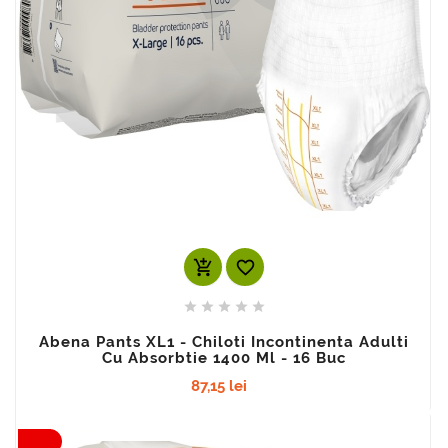
add_shopping_cart






Abena Pants XL1 - Chiloti Incontinenta Adulti
Cu Absorbtie 1400 Ml - 16 Buc
87,15 lei