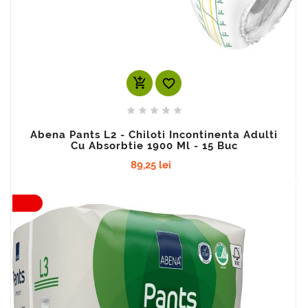
add_shopping_cart






Abena Pants L2 - Chiloti Incontinenta Adulti
Cu Absorbtie 1900 Ml - 15 Buc
89,25 lei