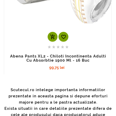
add_shopping_cart






Abena Pants XL2 - Chiloti Incontinenta Adulti
Cu Absorbtie 1900 Ml - 16 Buc
99,75 lei
Scutecul.ro intelege importanta informatiilor
prezentate in aceasta pagina si depune eforturi
majore pentru a le pastra actualizate.
Exista situatii in care detaliile prezentate difera de
cele ale produsului daca producatorul aduce