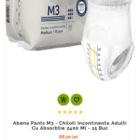
add_shopping_cart






Abena Pants M3 - Chiloti Incontinenta Adulti
Cu Absorbtie 2400 Ml - 15 Buc
88,20 lei