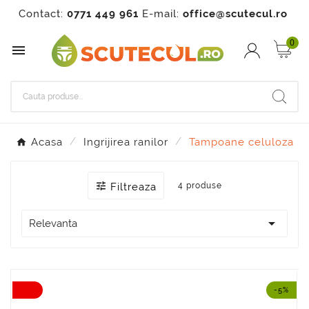
Contact:
0771 449 961
E-mail:
office@scutecul.ro
0

Acasa
Ingrijirea ranilor
Tampoane celuloza

Filtreaza
4 produse

Relevanta
-5%