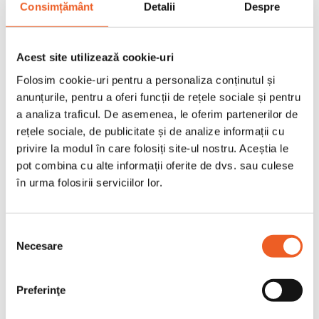
Consimțământ
Detalii
Despre
Acest site utilizează cookie-uri
Folosim cookie-uri pentru a personaliza conținutul și
anunțurile, pentru a oferi funcții de rețele sociale și pentru
a analiza traficul. De asemenea, le oferim partenerilor de
rețele sociale, de publicitate și de analize informații cu
privire la modul în care folosiți site-ul nostru. Aceștia le
pot combina cu alte informații oferite de dvs. sau culese
în urma folosirii serviciilor lor.
add_shopping_cart

Selecția
Necesare
consimțământului





Tampoane Impregnate Cu Alcool Pentru
Preferinţe
Injectii 6 X 3 Cm - 100 Buc
10,10 lei