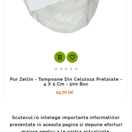
add_shopping_cart






Pur Zellin - Tampoane Din Celuloza Pretaiate -
4 X 5 Cm - 500 Buc
24,70 lei
Scutecul.ro intelege importanta informatiilor
prezentate in aceasta pagina si depune eforturi
majore pentru a le pastra actualizate.