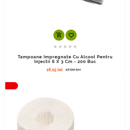
add_shopping_cart






Tampoane Impregnate Cu Alcool Pentru
Injectii 6 X 3 Cm - 200 Buc
16,15 lei
17,00 lei