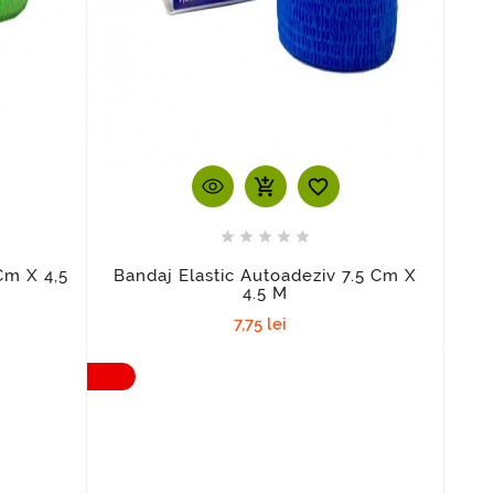
add_shopping_cart






Cm X 4,5
Bandaj Elastic Autoadeziv 7.5 Cm X
4.5 M
7,75 lei