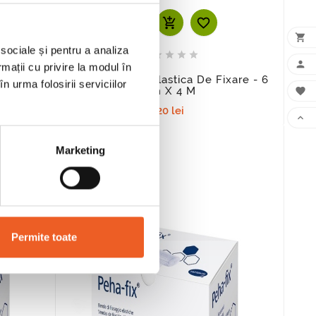
add_shopping_cart


 sociale și pentru a analiza






rmații cu privire la modul în
 Cm X 4.5
Peha-Fix Fasa Elastica De Fixare - 6
n urma folosirii serviciilor
Cm X 4 M

3,20 lei

Marketing
Permite toate