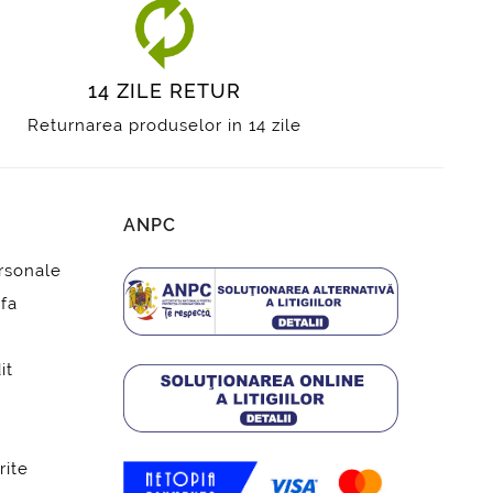
14 ZILE RETUR
Returnarea produselor in 14 zile
ANPC
ersonale
fa
it
rite