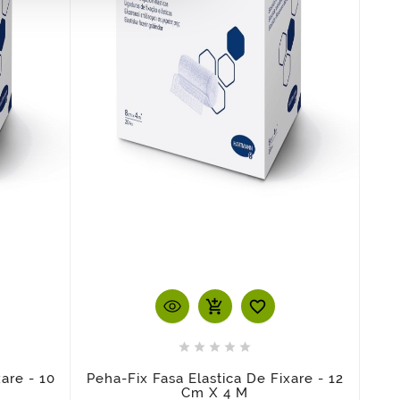
add_shopping_cart






are - 10
Peha-Fix Fasa Elastica De Fixare - 12
Cm X 4 M