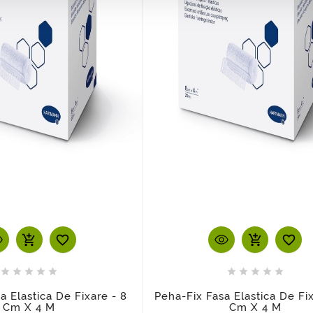
add_shopping_cart
add_shopping_cart












a Elastica De Fixare - 8
Peha-Fix Fasa Elastica De Fix
Cm X 4 M
Cm X 4 M