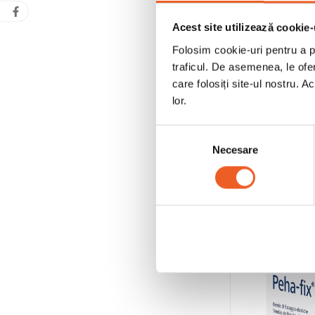
Acest site utilizează cookie-
Folosim cookie-uri pentru a pe
traficul. De asemenea, le ofer
Bandaj Elasti
care folosiți site-ul nostru. A
lor.
Selecția
Necesare
consimțământului