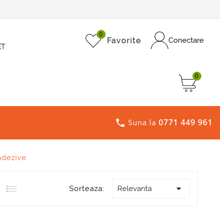
0
Favorite
Conectare
ET
0
0771 449 961

Suna la
adezive

Sorteaza:
Relevanta