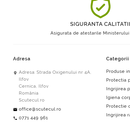
SIGURANTA CALITATI
Asigurata de atestarile Ministerului
Adresa
Categori
Produse i
Adresa:
Strada Oxigenului nr 4A,
Ilfov
Protectia 
Cernica, Ilfov
Ingrijirea p
România
Igiena cor
Scutecul.ro
Protectie 
office@scutecul.ro
Ingrijirea r
0771 449 961