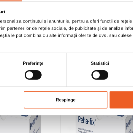
add_shopping_cart
add_shopping_cart


uri
rsonaliza conținutul și anunțurile, pentru a oferi funcții de rețele










im partenerilor de rețele sociale, de publicitate și de analize info
c Autoadeziv 10 Cm X 4.5
Bandaj Elastic Autoadeziv 15
ceștia le pot combina cu alte informații oferite de dvs. sau culese î
M
M
9,66 lei
16,40 lei
Preferinţe
Statistici
Respinge