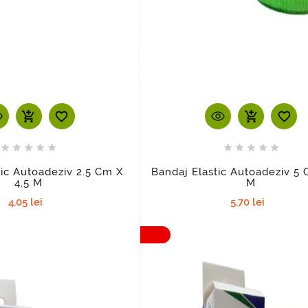
add_shopping_cart
add_shopping_cart












tic Autoadeziv 2.5 Cm X
Bandaj Elastic Autoadeziv 5 
4,5 M
M
4,05 lei
5,70 lei