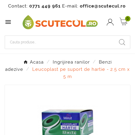
Contact:
0771 449 961
E-mail:
office@scutecul.ro
0

Acasa
Ingrijirea ranilor
Benzi
adezive
Leucoplast pe suport de hartie - 2.5 cm x
5 m