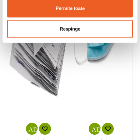
Permite toate
Respinge
ADD_SHOPPING_CART
ADD_SHOPPI

