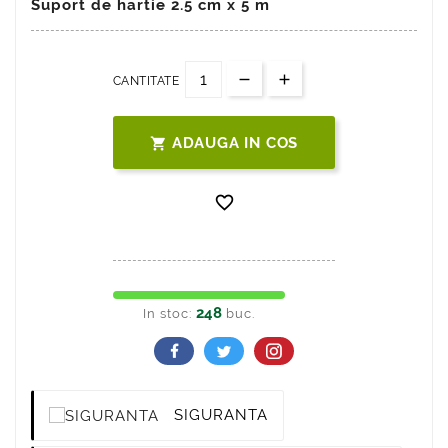
Suport de hartie 2.5 cm x 5 m
CANTITATE
ADAUGA IN COS


248
In stoc:
buc.
SIGURANTA