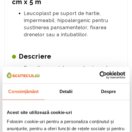
cm x 5 m
Leucoplast pe suport de hartie,
impermeabil, hipoalergenic pentru
sustinerea pansamentelor, fixarea
drenelor sau a intubatiilor.
Descriere
Se aplica pe pielea uscata si curata.
Utilizat pentru fixarea pansamentelor
medicale pe suprafata pielii.
Consimțământ
Detalii
Despre
A se pastra la loc inchis si racoros,
ferit de lumina soarelui la
temperaturi intre 15-30°C.
Acest site utilizează cookie-uri
Folosim cookie-uri pentru a personaliza conținutul și
anunțurile, pentru a oferi funcții de rețele sociale și pentru