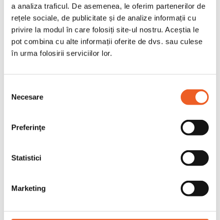
a analiza traficul. De asemenea, le oferim partenerilor de
rețele sociale, de publicitate și de analize informații cu
ALTE PERSOANE CARE AU
privire la modul în care folosiți site-ul nostru. Aceștia le
pot combina cu alte informații oferite de dvs. sau culese
CUMPARAT ACEST PRODUS AU
în urma folosirii serviciilor lor.
MAI CUMPARAT SI:
Selecția
Necesare


consimțământului
Preferinţe
-5%
Statistici
Marketing