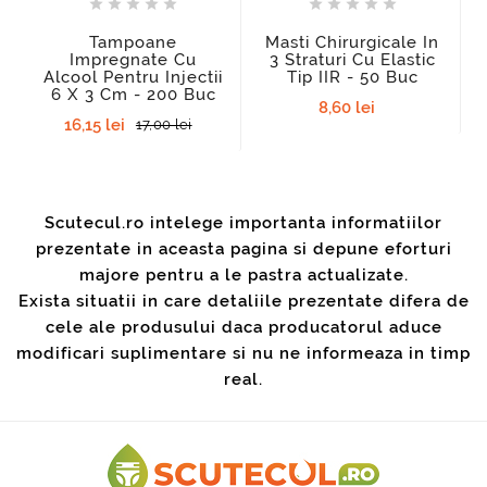










Tampoane
Masti Chirurgicale In
Impregnate Cu
3 Straturi Cu Elastic
Alcool Pentru Injectii
Tip IIR - 50 Buc
6 X 3 Cm - 200 Buc
8,60 lei
16,15 lei
17,00 lei
Scutecul.ro intelege importanta informatiilor
prezentate in aceasta pagina si depune eforturi
majore pentru a le pastra actualizate.
Exista situatii in care detaliile prezentate difera de
cele ale produsului daca producatorul aduce
modificari suplimentare si nu ne informeaza in timp
real.