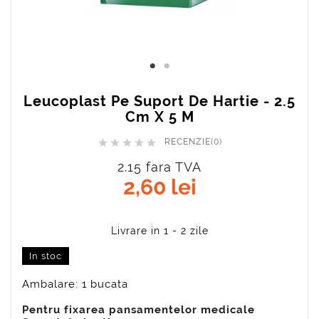
Leucoplast Pe Suport De Hartie - 2.5
Cm X 5 M
RECENZIE(0)





2.15 fara TVA
2,60 lei
In stoc
Ambalare: 1 bucata
Pentru fixarea pansamentelor medicale