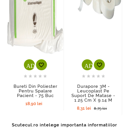
ADD_SHOPPING_CART
ADD_SHOPPI












Bureti Din Poliester
Durapore 3M -
Pentru Spalare
Leucoplast Pe
Pacient - 75 Buc
Suport De Matase -
1.25 Cm X 9.14 M
18,90 lei
8,31 lei
8,75 lei
Scutecul.ro intelege importanta informatiilor