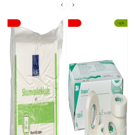


-5%