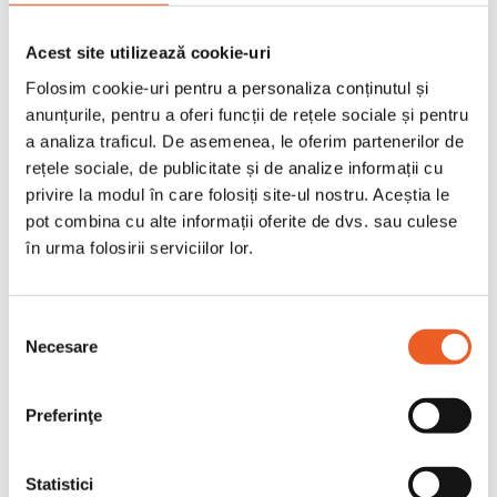
Contine
vitamina E
, care este buna
Acest site utilizează cookie-uri
pentru pielea uscata si este cunoscuta
Folosim cookie-uri pentru a personaliza conținutul și
pentru
antioxidantii sai
.
anunțurile, pentru a oferi funcții de rețele sociale și pentru
Datorita aplicatorului sau de
a analiza traficul. De asemenea, le oferim partenerilor de
pulverizare, este igienic, practic si
rețele sociale, de publicitate și de analize informații cu
poate fi folosit pentru intregul corp.
privire la modul în care folosiți site-ul nostru. Aceștia le
pot combina cu alte informații oferite de dvs. sau culese
Reface pielea crapata.
în urma folosirii serviciilor lor.
Calmeaza si protejeaza (
contine
vitamina E si Bisabolol
)
Selecția
Fara coloranti
Necesare
consimțământului
Testat dermatologic
Fabricat in Danemarca
Preferinţe
Statistici