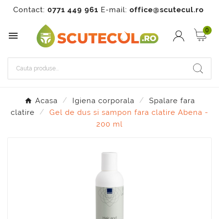
Contact:
0771 449 961
E-mail:
office@scutecul.ro
0

Acasa
Igiena corporala
Spalare fara
clatire
Gel de dus si sampon fara clatire Abena -
200 ml