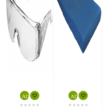
ADD_SHOPPING_CART
ADD_SHOPPI











