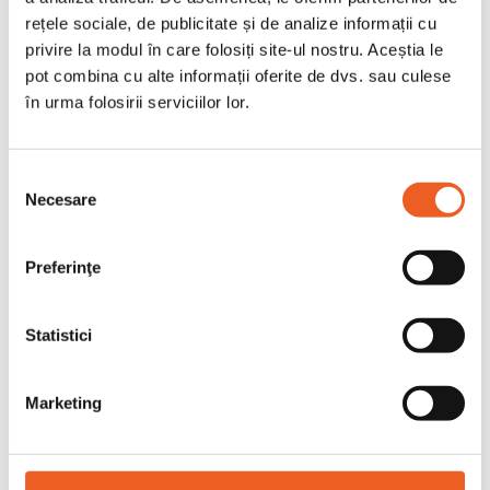
Mod de utilizare
rețele sociale, de publicitate și de analize informații cu
Pentru uz zilnic
privire la modul în care folosiți site-ul nostru. Aceștia le
pot combina cu alte informații oferite de dvs. sau culese
Dozati in functie de necesitate
în urma folosirii serviciilor lor.
Exclusiv pentru uz extern
Evitati contactul cu ochii
Selecția
Necesare
consimțământului
Contine
Preferinţe
Apa, Polipropilen Glycol, Glicerina,
Cocoamfodiacetat sodiu,
Statistici
Cocamidopropil betadina,
Fenoxietanol, Acid Benzoic, Acid
Dehidroacetic, Acid Citric
Marketing