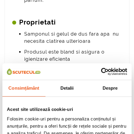
parfum.
Proprietati
Samponul si gelul de dus fara apa nu
necesita clatirea ulterioara
Produsul este bland si asigura o
igienizare eficienta
Este recomandat persoanelor
imobilizate
Rutina de igienizare este mult usurata,
Consimțământ
Detalii
Despre
iar cearceafurile vor ramane uscate
Indeparteaza mirosurile neplacute si
Acest site utilizează cookie-uri
lasa pielea proaspata
Folosim cookie-uri pentru a personaliza conținutul și
anunțurile, pentru a oferi funcții de rețele sociale și pentru
a analiza traficul. De asemenea, le oferim partenerilor de