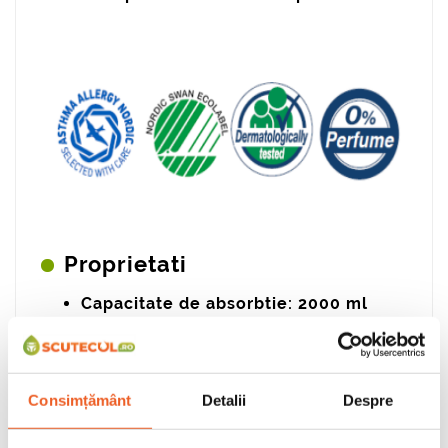
Proprietati
Capacitate de absorbtie: 2000 ml
Dimensiuni: 73 cm x 37 cm
Sistem unic de aerisire Air Plus
Consimțământ
Detalii
Despre
Moi pentru piele si produse din
materiale de inalta calitate