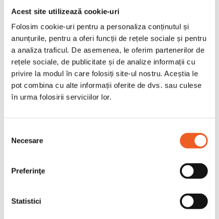
Sistem unic de absorbtie a umezelii,
Acest site utilizează cookie-uri
pentru o piele uscata si o absorbtie
Folosim cookie-uri pentru a personaliza conținutul și
rapida
anunțurile, pentru a oferi funcții de rețele sociale și pentru
a analiza traficul. De asemenea, le oferim partenerilor de
Sistem unic de absorbtie a mirosului,
rețele sociale, de publicitate și de analize informații cu
pentru eliminarea mirosurilor
privire la modul în care folosiți site-ul nostru. Aceștia le
neplacute
pot combina cu alte informații oferite de dvs. sau culese
Grila de capacitate de absorbtie a
în urma folosirii serviciilor lor.
umezelii - cu indicator care arata
pozitionarea in grila sau daca a fost
atinsa capacitatea maxima
Selecția
Necesare
consimțământului
Gama completa de niveluri de
absorbtie, pentru toate tipurile de
incontinenta
Preferinţe
Testate dermatologic
Statistici