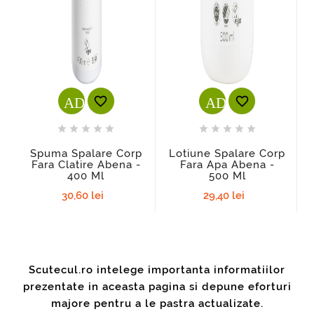
ADD_SHOPPING_CART
ADD_SHOPPI












Spuma Spalare Corp
Lotiune Spalare Corp
Fara Clatire Abena -
Fara Apa Abena -
400 Ml
500 Ml
30,60 lei
29,40 lei
Scutecul.ro intelege importanta informatiilor
prezentate in aceasta pagina si depune eforturi
majore pentru a le pastra actualizate.