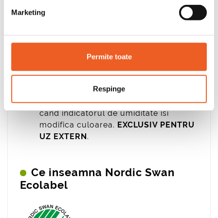
Materiale componente
Marketing
Super Absorbant, Puf, Polipropilena,
Elastan, Resina, PE, Material textil
(BTBS) respirabil.
Permite toate
Precautii
Respinge
Absorbantul trebuie schimbat atunci
cand indicatorul de umiditate isi
modifica culoarea.
EXCLUSIV PENTRU
UZ EXTERN
.
Ce inseamna Nordic Swan
Ecolabel