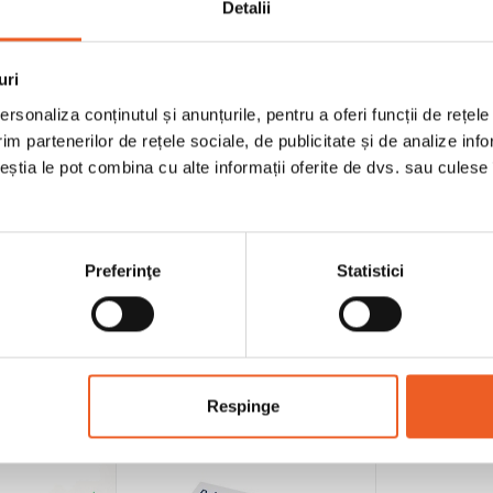
Detalii
uri
rsonaliza conținutul și anunțurile, pentru a oferi funcții de rețele
im partenerilor de rețele sociale, de publicitate și de analize info
ceștia le pot combina cu alte informații oferite de dvs. sau culese î
RE AU CUMPARAT ACEST PRODUS AU
Preferinţe
Statistici
Respinge