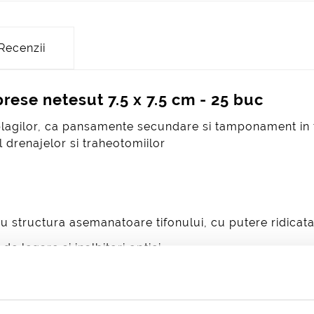
Recenzii
ese netesut 7.5 x 7.5 cm - 25 buc
plagilor, ca pansamente secundare si tamponament in ti
l drenajelor si traheotomiilor
 structura asemanatoare tifonului, cu putere ridicata 
 legare si inalbitori optici
are ambalaj contine 2 comprese
( cutia contine 50 co