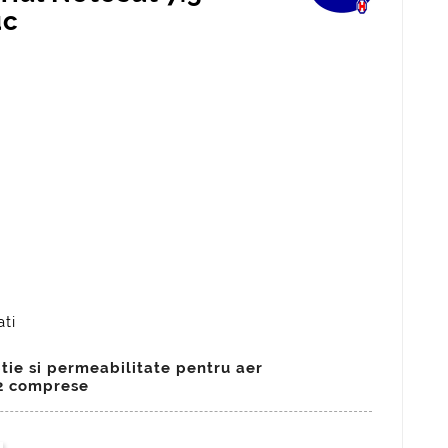
uc
ati
tie si permeabilitate pentru aer
 2 comprese