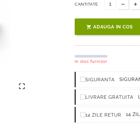
CANTITATE
ADAUGA IN COS

In stoc furnizor
SIGURA

L
14 ZI