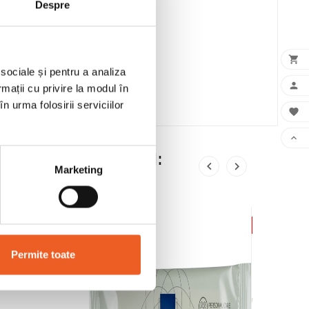
Despre

 sociale și pentru a analiza

rmații cu privire la modul în
n urma folosirii serviciilor


 MAI CUMPARAT SI:


Marketing
Permite toate