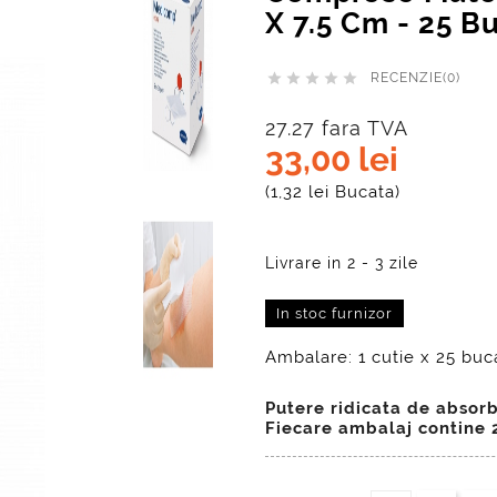
X 7.5 Cm - 25 B





RECENZIE(0)
27.27 fara TVA
33,00 lei
(1,32 lei Bucata)
In stoc furnizor
Ambalare: 1 cutie x 25 buc
Putere ridicata de absorb
Fiecare ambalaj contine