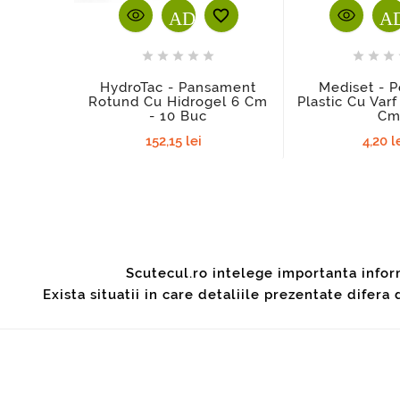
ADD_SHOPPING_CART
A









HydroTac - Pansament
Mediset - 
Rotund Cu Hidrogel 6 Cm
Plastic Cu Varf
- 10 Buc
C
152,15 lei
4,20 l
Scutecul.ro intelege importanta inform
Exista situatii in care detaliile prezentate difer