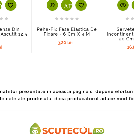
DD_SHOPPING_CART
ADD_SHOPPING_CAR










Pensa Din
Peha-Fix Fasa Elastica De
Servet
 Ascutit 12.5
Fixare - 6 Cm X 4 M
Incontinent
m
20 Cm
3,20 lei
ei
16,
atiilor prezentate in aceasta pagina si depune eforturi
a de cele ale produsului daca producatorul aduce modifi