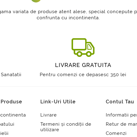
 gama variata de produse atent alese, special concepute 
confrunta cu incontinenta.
I
LIVRARE GRATUITA
 Sanatatii
Pentru comenzi ce depasesc 350 lei
i Produse
Link-Uri Utile
Contul Tau
ncontinenta
Livrare
Informatii p
patului
Termeni și condiții de
Retur de mar
utilizare
ielii
Comenzi