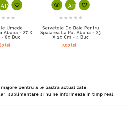
T
ADD_SHOPPING_CART
ADD_SHOPPING_C











ele Umede
Servetele De Baie Pentru
Abena S
a Abena - 27 X
Spalarea La Pat Abena - 23
Scute
 - 80 Buc
X 20 Cm - 4 Buc
Pentru Co
80 lei
7,00 lei
 majore pentru a le pastra actualizate.
cari suplimentare si nu ne informeaza in timp real.