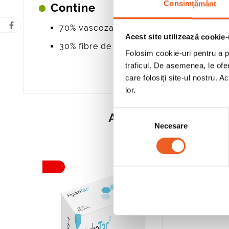
Consimțământ
Contine
70% vascoza
Acest site utilizează cookie-
30% fibre de poliester
Folosim cookie-uri pentru a pe
traficul. De asemenea, le ofer
care folosiți site-ul nostru. A
lor.
Selecția
ALTE PERSOANE CA
Necesare
consimțământului