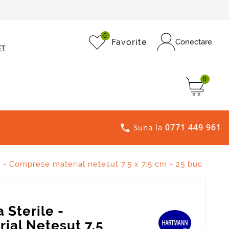
0
Favorite
Conectare
ET
0
0771 449 961

Suna la
 - Comprese material netesut 7.5 x 7.5 cm - 25 buc
Sterile -
ial Netesut 7.5