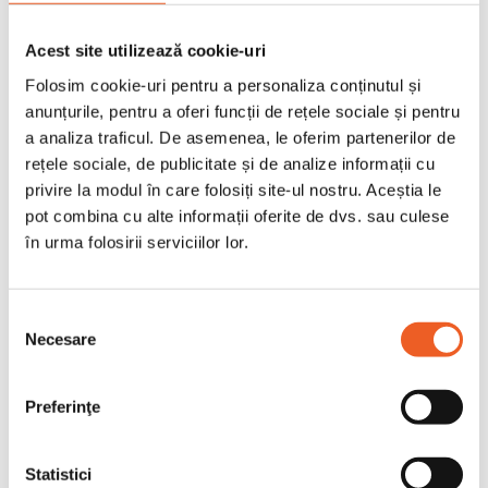
Conditii de pastrare
Acest site utilizează cookie-uri
Folosim cookie-uri pentru a personaliza conținutul și
Spatii curate, uscate, ferite de
anunțurile, pentru a oferi funcții de rețele sociale și pentru
umiditate ( maxim 60% )
a analiza traficul. De asemenea, le oferim partenerilor de
rețele sociale, de publicitate și de analize informații cu
Temperatura intre -10 grade - 40
privire la modul în care folosiți site-ul nostru. Aceștia le
grade Celsius
pot combina cu alte informații oferite de dvs. sau culese
în urma folosirii serviciilor lor.
Selecția
Necesare
ALTE PERSOANE CARE AU
consimțământului
CUMPARAT ACEST PRODUS AU
Preferinţe
MAI CUMPARAT SI:
Statistici