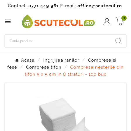
Contact:
0771 449 961
E-mail:
office@scutecul.ro
0

Acasa
Ingrijirea ranilor
Comprese si
fese
Comprese tifon
Comprese nesterile din
tifon 5 x 5 cm in 8 straturi - 100 buc