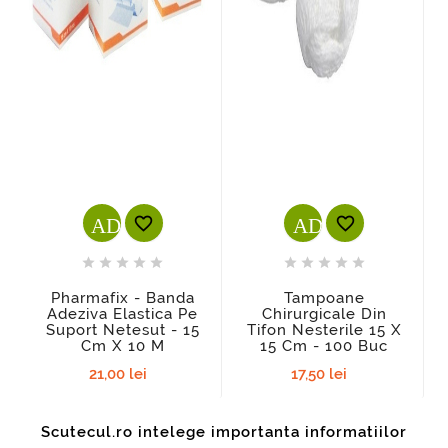
ADD_SHOPPING_CART
ADD_SHOPPI












Pharmafix - Banda
Tampoane
Adeziva Elastica Pe
Chirurgicale Din
Suport Netesut - 15
Tifon Nesterile 15 X
Cm X 10 M
15 Cm - 100 Buc
21,00 lei
17,50 lei
Scutecul.ro intelege importanta informatiilor