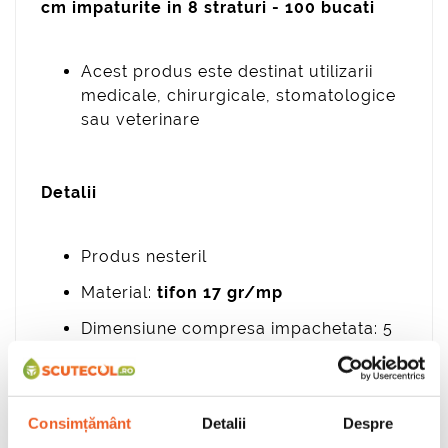
cm impaturite in 8 straturi - 100 bucati
Acest produs este destinat utilizarii
medicale, chirurgicale, stomatologice
sau veterinare
Detalii
Produs nesteril
Material:
tifon 17 gr/mp
Dimensiune compresa impachetata: 5
x 5 cm x 8 pliuri ( straturi )
Ambalare: 1 pachet x 100 bucati x 8
straturi/bucata
Consimțământ
Detalii
Despre